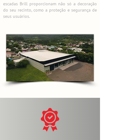
escadas Brill proporcionam não só a decoração
do seu recinto, como a proteção e segurança de
seus usuários.​​