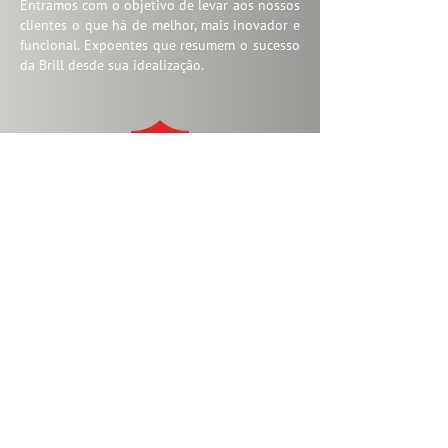
Entramos com o objetivo de levar aos nossos
clientes o que há de melhor, mais inovador e
funcional. Expoentes que resumem o sucesso
da Brill desde sua idealização.
Resistentes a intempéries, duráveis, elegantes
e anticorrosivas, as esquadrias de alumínio
Brill proporcionam segurança, tranquilidade
e um ótimo custo x benefício.
Preocupados com o meio ambiente,